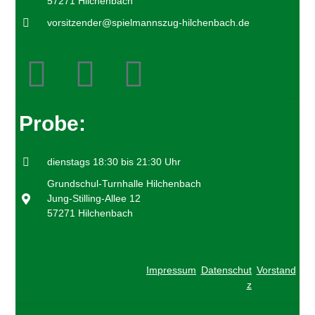
57271 Hilchenbach
u
N
n
vorsitzender@spielmannszug-hilchenbach.de
a
d
v
A
i
n
g
a
s
Probe:
t
i
i
c
o
h
dienstags 18:30 bis 21:30 Uhr
n
t
Grundschul-Turnhalle Hilchenbach
Jung-Stilling-Allee 12
e
57271 Hilchenbach
n
,
N
Impressum
Datenschut
Vorstand
a
z
v