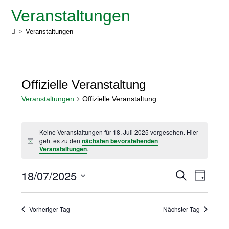
Veranstaltungen
>
Veranstaltungen
Offizielle Veranstaltung
Veranstaltungen
Offizielle Veranstaltung
Keine Veranstaltungen für 18. Juli 2025 vorgesehen. Hier
geht es zu den
nächsten bevorstehenden
H
Veranstaltungen
.
i
n
w
18/07/2025
V
V
S
e
T
u
i
e
e
a
D
c
s
g
r
a
h
r
Vorheriger Tag
Nächster Tag
t
e
a
a
u
n